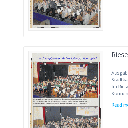
Ries
Ausgabe
Stadtka
Im Ries
Können
Read m