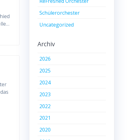
ReFreshed Orchester
Schülerorchester
chied
lle…
Uncategorized
Archiv
2026
2025
2024
ter
 das
2023
2022
2021
2020