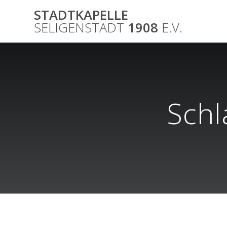
Skip
STADTKAPELLE
to
SELIGENSTADT
1908
E.V.
content
Schl