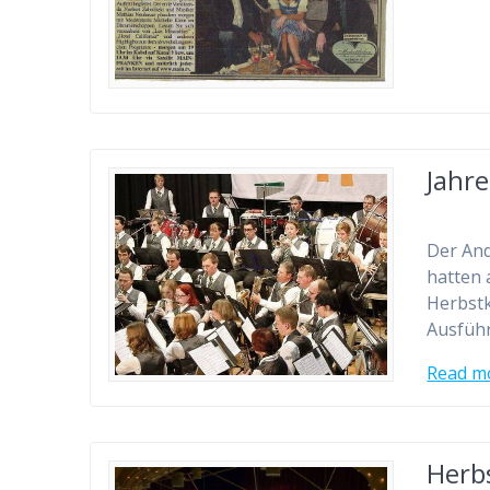
Jahr
Der And
hatten 
Herbstk
Ausführ
Read m
Herb