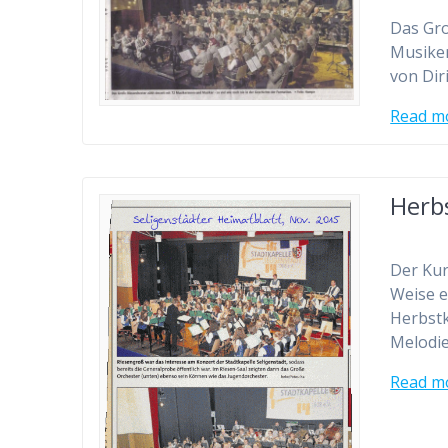
Das Gro
Musiker
von Dir
Read m
Herb
Der Kur
Weise e
Herbstk
Melodi
Read m