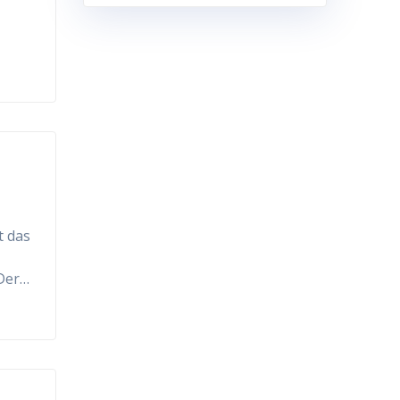
t das
.Der…