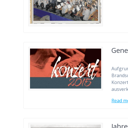
Gener
Aufgru
Brandsc
Konzert
ausverk
Read m
Jahre