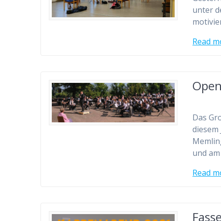
unter d
motivie
Read m
Open
Das Gro
diesem 
Memling
und am
Read m
Fass