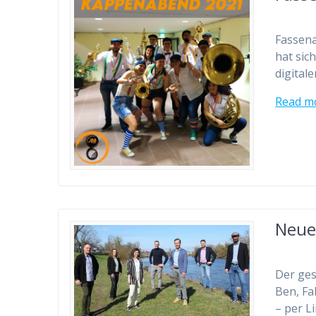
Fassena
hat sic
digital
Read m
Neue
Der ges
Ben, Fa
– per L