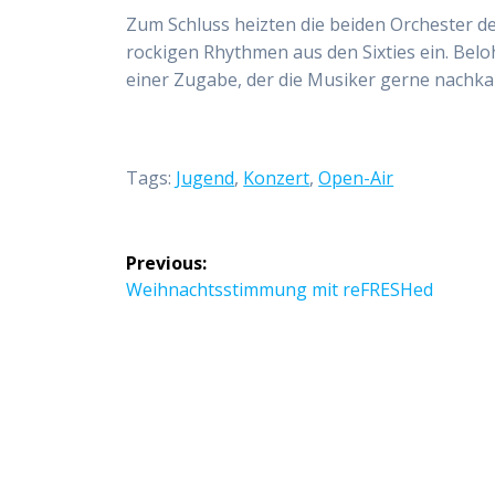
Zum Schluss heizten die beiden Orchester 
rockigen Rhythmen aus den Sixties ein. Bel
einer Zugabe, der die Musiker gerne nachk
Tags:
Jugend
,
Konzert
,
Open-Air
Beitragsnavigation
Previous:
Previous
Weihnachtsstimmung mit reFRESHed
post: