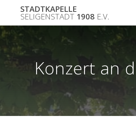
Skip
STADTKAPELLE
to
SELIGENSTADT
1908
E.V.
content
Konzert an 