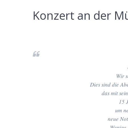
Konzert an der M
Wir s
Dies sind die A
das mit sei
15 
um ne
neue No
Wenige 