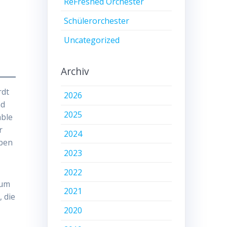
ReFreshed Orchester
Schülerorchester
Uncategorized
Archiv
rdt
2026
nd
2025
äble
r
2024
eben
2023
2022
kum
2021
 die
2020