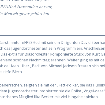
eFRESHed Harmonien hervor,
ein Mensch zuvor gehört hat.
ise
stimmte reFRESHed mit seinem Dirigenten David Eberha
rch das Jugendorchester auf sein Programm ein. Anschließe
 Das extra für Blasorchester komponierte Stück von Kurt G
rahlend schönen Nachmittag erahnen. Weiter ging es mit de
cob de Haan. Über „Bad“ von Michael Jackson freuten sich n
 tiefe Blech.
eherrschen, zeigten sie mit der „Fett-Polka“, die das Publi
em Jugendorchester intonierten sie die Polka „Vogelwiese“,
rstorbenes Mitglied Ilka Becker mit viel Hingabe spielten.