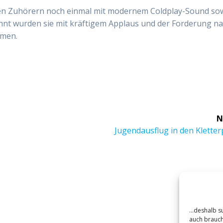
den Zuhörern noch einmal mit modernem Coldplay-Sound so
ohnt wurden sie mit kräftigem Applaus und der Forderung n
amen.
N
Next
Jugendausflug in den Klette
post:
...deshalb 
auch brauche