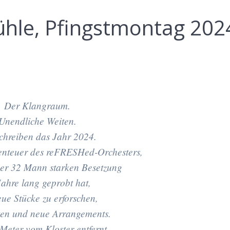
ühle, Pfingstmontag 202
Der Klangraum.
Unendliche Weiten.
chreiben das Jahr 2024.
benteuer des reFRESHed-Orchesters,
ner 32 Mann starken Besetzung
Jahre lang geprobt hat,
ue Stücke zu erforschen,
ten
und neue Arrangements.
Meter vom Kloster entfernt