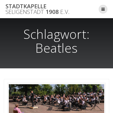
Skip
STADTKAPELLE
to
SELIGENSTADT
1908
E.V.
content
Schlagwort:
Beatles