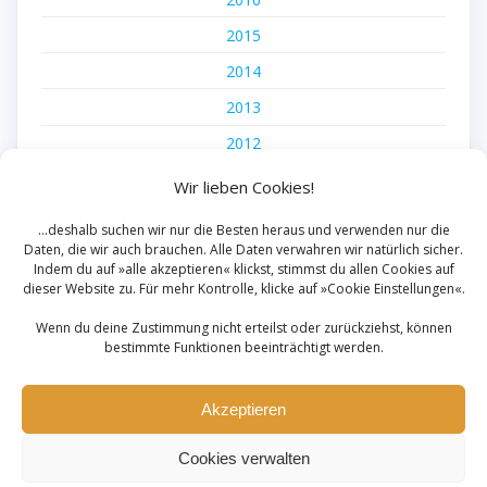
2015
2014
2013
2012
2011
Wir lieben Cookies!
2010
...deshalb suchen wir nur die Besten heraus und verwenden nur die
Daten, die wir auch brauchen. Alle Daten verwahren wir natürlich sicher.
2009
Indem du auf »alle akzeptieren« klickst, stimmst du allen Cookies auf
2008
dieser Website zu. Für mehr Kontrolle, klicke auf »Cookie Einstellungen«.
Wenn du deine Zustimmung nicht erteilst oder zurückziehst, können
bestimmte Funktionen beeinträchtigt werden.
Akzeptieren
Impressum
|
Mitglied werden
Cookies verwalten
© 2026
Stadtkapelle Seligenstadt 1908 e.V.