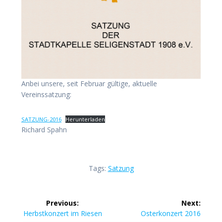
Anbei unsere, seit Februar gültige, aktuelle
Vereinssatzung:
SATZUNG-2016
Herunterladen
Richard Spahn
Tags:
Satzung
Beitragsnavigation
Previous:
Next:
Previous
Next
Herbstkonzert im Riesen
Osterkonzert 2016