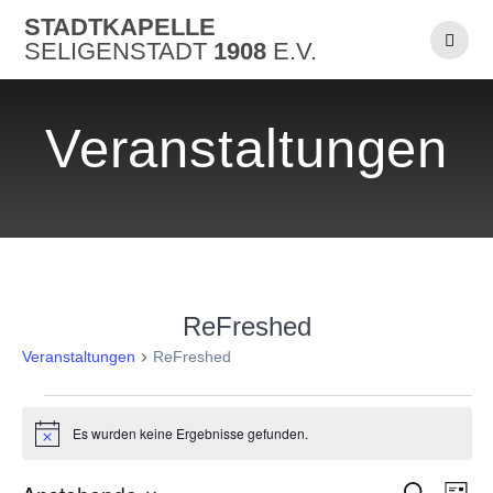
Skip
STADTKAPELLE
to
SELIGENSTADT
1908
E.V.
content
Veranstaltungen
ReFreshed
Veranstaltungen
ReFreshed
Veranstaltungen
Es wurden keine Ergebnisse gefunden.
Hinweis
Suche