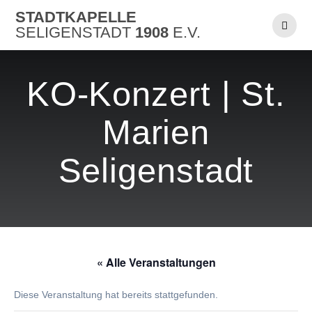
Skip
STADTKAPELLE
to
SELIGENSTADT
1908
E.V.
content
KO-Konzert | St.
Marien
Seligenstadt
« Alle Veranstaltungen
Diese Veranstaltung hat bereits stattgefunden.